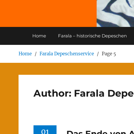
Home
Farala – historische Depeschen
Home
Farala Depeschenservice
Page 5
Author:
Farala Depe
01
Das Ende von 