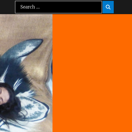
Search
Search

for: