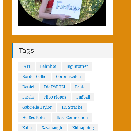
Tags
9/11
Bahnhof
Big Brother
Border Collie
Coronazeiten
Daniel
Die PARTEI
Ernte
Farala
Flipp Flopps
Fußball
Gabrielle Taylor
HC Strache
Heißes Rotes
Ibiza Connection
Katja
Kavanaugh
Kidnapping