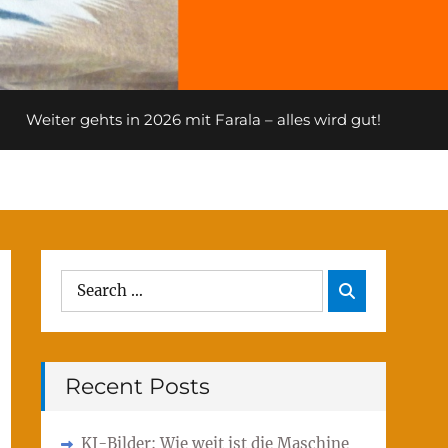
Weiter gehts in 2026 mit Farala – alles wird gut!
Search
Search

for:
Recent Posts
KI-Bilder: Wie weit ist die Maschine