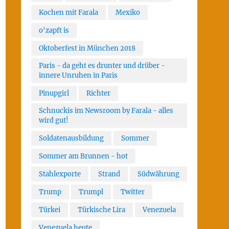
Kochen mit Farala
Mexiko
o'zapft is
Oktoberfest in München 2018
Paris - da geht es drunter und drüber -
innere Unruhen in Paris
Pinupgirl
Richter
Schnuckis im Newsroom by Farala - alles
wird gut!
Soldatenausbildung
Sommer
Sommer am Brunnen - hot
Stahlexporte
Strand
Südwährung
Trump
Trumpl
Twitter
Türkei
Türkische Lira
Venezuela
Venezuela heute