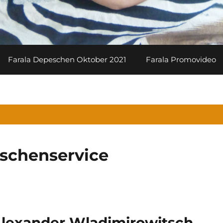
Farala Depeschen Oktober 2021
Farala Promovideo
schenservice
Alexander Wladimirowitsch