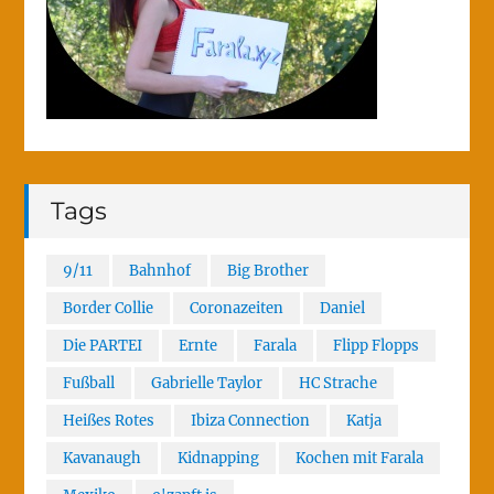
Tags
9/11
Bahnhof
Big Brother
Border Collie
Coronazeiten
Daniel
Die PARTEI
Ernte
Farala
Flipp Flopps
Fußball
Gabrielle Taylor
HC Strache
Heißes Rotes
Ibiza Connection
Katja
Kavanaugh
Kidnapping
Kochen mit Farala