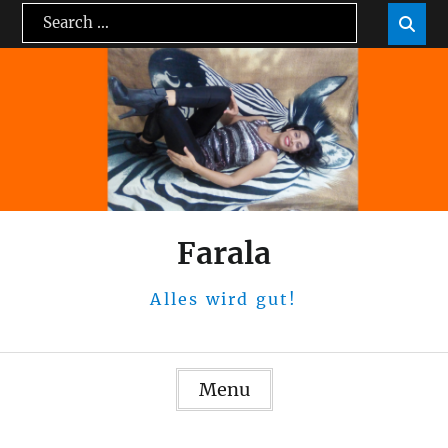
Skip
Search
Sea

to
for:
content
Farala
Alles wird gut!
Menu