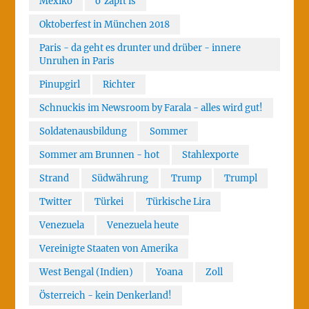
Mexiko
o'zapft is
Oktoberfest in München 2018
Paris - da geht es drunter und drüber - innere
Unruhen in Paris
Pinupgirl
Richter
Schnuckis im Newsroom by Farala - alles wird gut!
Soldatenausbildung
Sommer
Sommer am Brunnen - hot
Stahlexporte
Strand
Südwährung
Trump
Trumpl
Twitter
Türkei
Türkische Lira
Venezuela
Venezuela heute
Vereinigte Staaten von Amerika
West Bengal (Indien)
Yoana
Zoll
Österreich - kein Denkerland!