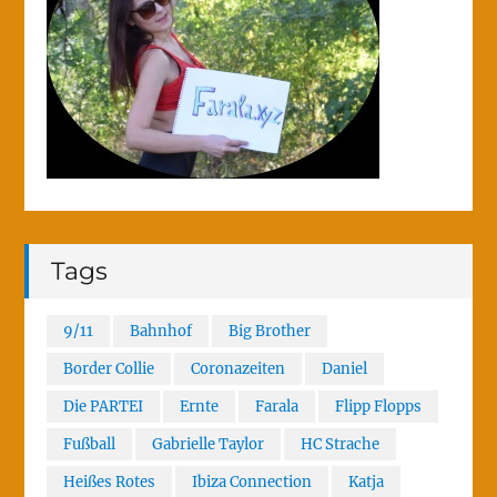
Tags
9/11
Bahnhof
Big Brother
Border Collie
Coronazeiten
Daniel
Die PARTEI
Ernte
Farala
Flipp Flopps
Fußball
Gabrielle Taylor
HC Strache
Heißes Rotes
Ibiza Connection
Katja