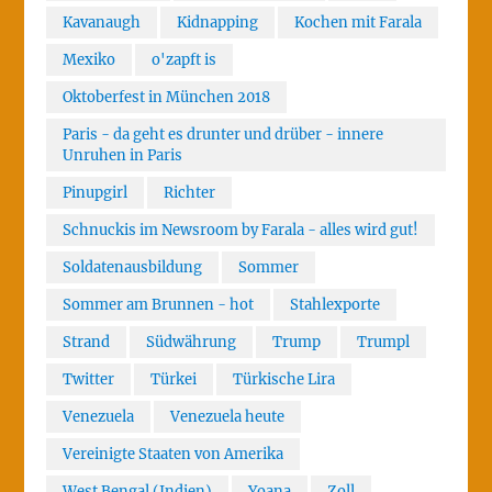
Kavanaugh
Kidnapping
Kochen mit Farala
Mexiko
o'zapft is
Oktoberfest in München 2018
Paris - da geht es drunter und drüber - innere
Unruhen in Paris
Pinupgirl
Richter
Schnuckis im Newsroom by Farala - alles wird gut!
Soldatenausbildung
Sommer
Sommer am Brunnen - hot
Stahlexporte
Strand
Südwährung
Trump
Trumpl
Twitter
Türkei
Türkische Lira
Venezuela
Venezuela heute
Vereinigte Staaten von Amerika
West Bengal (Indien)
Yoana
Zoll