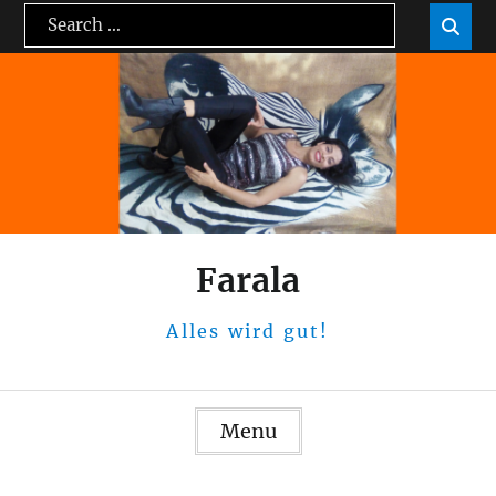
Skip
Search
Sea

to
for:
content
Farala
Alles wird gut!
Menu