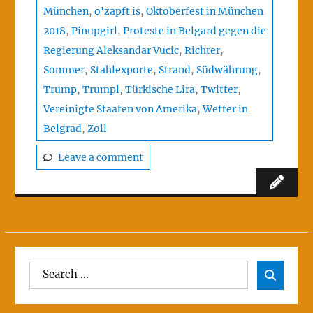
München
,
o'zapft is
,
Oktoberfest in München
2018
,
Pinupgirl
,
Proteste in Belgard gegen die
Regierung Aleksandar Vucic
,
Richter
,
Sommer
,
Stahlexporte
,
Strand
,
Südwährung
,
Trump
,
Trumpl
,
Türkische Lira
,
Twitter
,
Vereinigte Staaten von Amerika
,
Wetter in
Belgrad
,
Zoll
Leave a comment
Search
Sear

for: