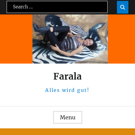
Skip
Search
Sea

to
for:
content
Farala
Alles wird gut!
Menu