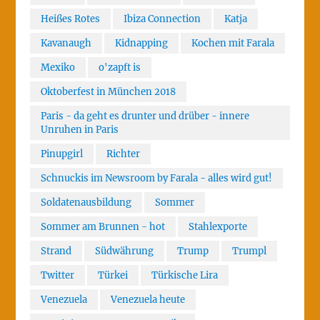
Heißes Rotes
Ibiza Connection
Katja
Kavanaugh
Kidnapping
Kochen mit Farala
Mexiko
o'zapft is
Oktoberfest in München 2018
Paris - da geht es drunter und drüber - innere
Unruhen in Paris
Pinupgirl
Richter
Schnuckis im Newsroom by Farala - alles wird gut!
Soldatenausbildung
Sommer
Sommer am Brunnen - hot
Stahlexporte
Strand
Südwährung
Trump
Trumpl
Twitter
Türkei
Türkische Lira
Venezuela
Venezuela heute