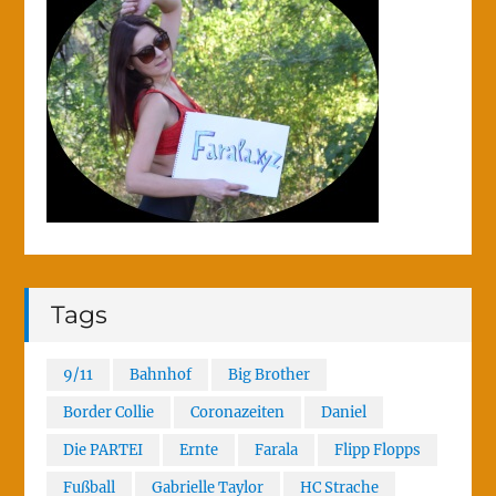
Tags
9/11
Bahnhof
Big Brother
Border Collie
Coronazeiten
Daniel
Die PARTEI
Ernte
Farala
Flipp Flopps
Fußball
Gabrielle Taylor
HC Strache