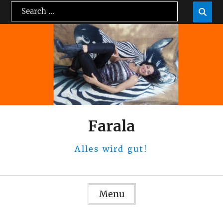
Skip
Search
Sea

to
for:
content
Farala
Alles wird gut!
Menu