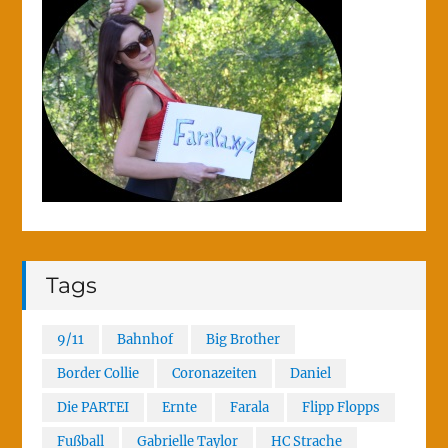
Tags
9/11
Bahnhof
Big Brother
Border Collie
Coronazeiten
Daniel
Die PARTEI
Ernte
Farala
Flipp Flopps
Fußball
Gabrielle Taylor
HC Strache