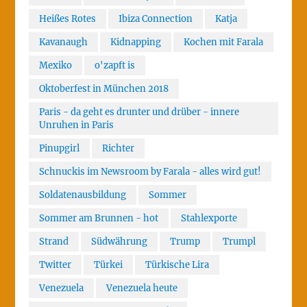
Heißes Rotes
Ibiza Connection
Katja
Kavanaugh
Kidnapping
Kochen mit Farala
Mexiko
o'zapft is
Oktoberfest in München 2018
Paris - da geht es drunter und drüber - innere
Unruhen in Paris
Pinupgirl
Richter
Schnuckis im Newsroom by Farala - alles wird gut!
Soldatenausbildung
Sommer
Sommer am Brunnen - hot
Stahlexporte
Strand
Südwährung
Trump
Trumpl
Twitter
Türkei
Türkische Lira
Venezuela
Venezuela heute