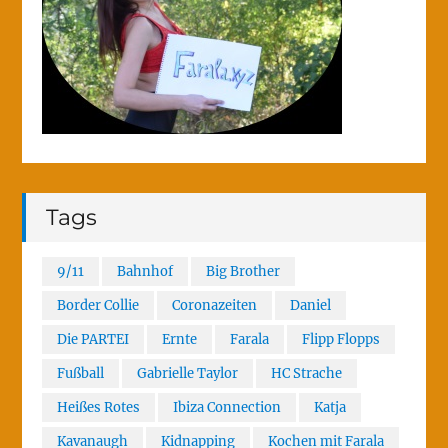
Tags
9/11
Bahnhof
Big Brother
Border Collie
Coronazeiten
Daniel
Die PARTEI
Ernte
Farala
Flipp Flopps
Fußball
Gabrielle Taylor
HC Strache
Heißes Rotes
Ibiza Connection
Katja
Kavanaugh
Kidnapping
Kochen mit Farala