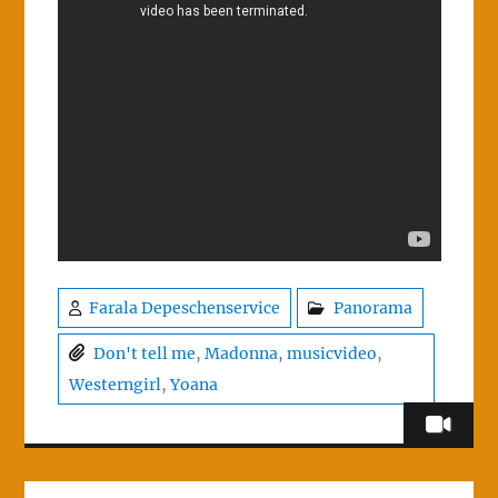
Farala Depeschenservice
Panorama
Don't tell me
,
Madonna
,
musicvideo
,
Westerngirl
,
Yoana