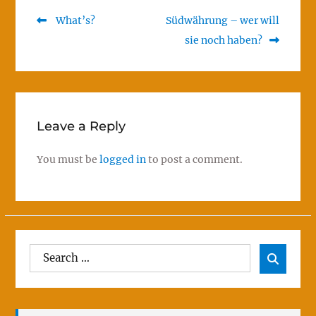
Previous
Next
What’s?
Südwährung – wer will
Post
post:
post:
sie noch haben?
navigation
Leave a Reply
You must be
logged in
to post a comment.
Search
Sear

for: