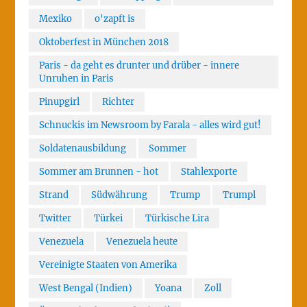
Mexiko
o'zapft is
Oktoberfest in München 2018
Paris - da geht es drunter und drüber - innere
Unruhen in Paris
Pinupgirl
Richter
Schnuckis im Newsroom by Farala - alles wird gut!
Soldatenausbildung
Sommer
Sommer am Brunnen - hot
Stahlexporte
Strand
Südwährung
Trump
Trumpl
Twitter
Türkei
Türkische Lira
Venezuela
Venezuela heute
Vereinigte Staaten von Amerika
West Bengal (Indien)
Yoana
Zoll