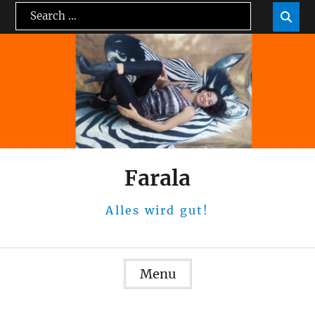
Skip
Search
Sea

to
for:
content
Farala
Alles wird gut!
Menu