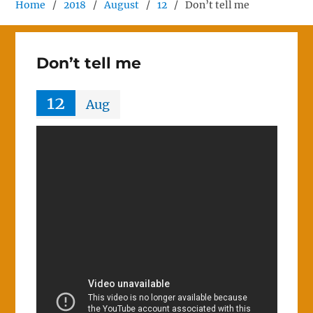
Home
2018
August
12
Don’t tell me
Don’t tell me
12
Aug