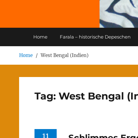
Home
Farala – historische Depeschen
Home
West Bengal (Indien)
Tag:
West Bengal (I
11
Schlimmes Erge