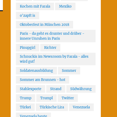
Kochen mit Farala
Mexiko
o'zapft is
Oktoberfest in München 2018
Paris - da geht es drunter und drüber -
innere Unruhen in Paris
Pinupgirl
Richter
Schnuckis im Newsroom by Farala - alles
wird gut!
Soldatenausbildung
Sommer
Sommer am Brunnen - hot
Stahlexporte
Strand
Südwährung
Trump
Trumpl
Twitter
Türkei
Türkische Lira
Venezuela
Venezuela heute