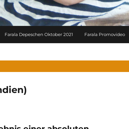
Farala Depeschen Oktober 2021
Farala Promovideo
ndien)
bnis einer absoluten