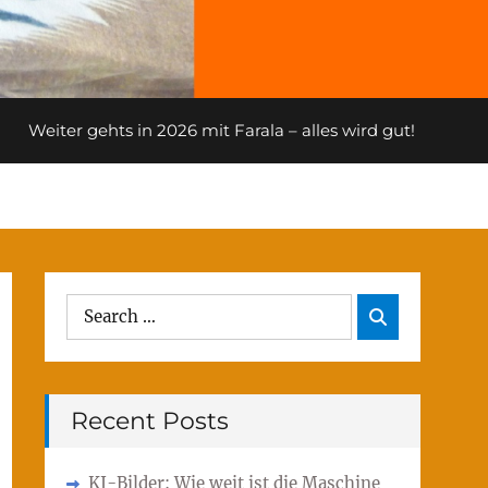
Weiter gehts in 2026 mit Farala – alles wird gut!
Search
Search

for:
Recent Posts
KI-Bilder: Wie weit ist die Maschine