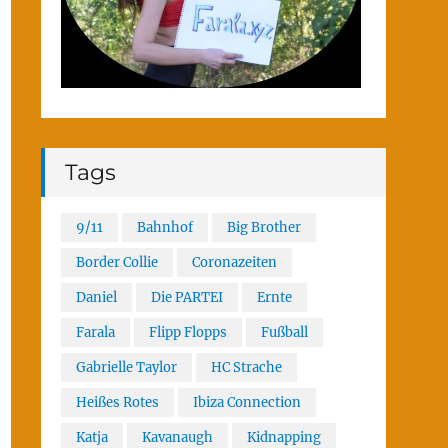
Tags
9/11
Bahnhof
Big Brother
Border Collie
Coronazeiten
Daniel
Die PARTEI
Ernte
Farala
Flipp Flopps
Fußball
Gabrielle Taylor
HC Strache
Heißes Rotes
Ibiza Connection
Katja
Kavanaugh
Kidnapping