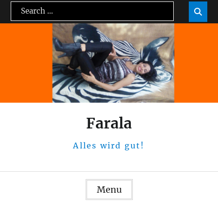
Skip
Search
Sea

to
for:
content
Farala
Alles wird gut!
Menu