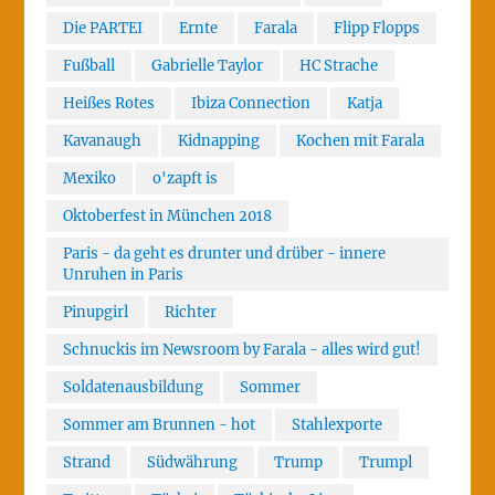
Die PARTEI
Ernte
Farala
Flipp Flopps
Fußball
Gabrielle Taylor
HC Strache
Heißes Rotes
Ibiza Connection
Katja
Kavanaugh
Kidnapping
Kochen mit Farala
Mexiko
o'zapft is
Oktoberfest in München 2018
Paris - da geht es drunter und drüber - innere
Unruhen in Paris
Pinupgirl
Richter
Schnuckis im Newsroom by Farala - alles wird gut!
Soldatenausbildung
Sommer
Sommer am Brunnen - hot
Stahlexporte
Strand
Südwährung
Trump
Trumpl