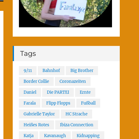
Tags
9/11
Bahnhof
Big Brother
Border Collie
Coronazeiten
Daniel
Die PARTEI
Ernte
Farala
Flipp Flopps
Fußball
Gabrielle Taylor
HC Strache
Heißes Rotes
Ibiza Connection
Katja
Kavanaugh
Kidnapping