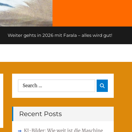
Weiter gehts in 2026 mit Farala – alles wird gut!
Search
Search

for:
Recent Posts
KI-Bilder: Wie weit ist die Maschine