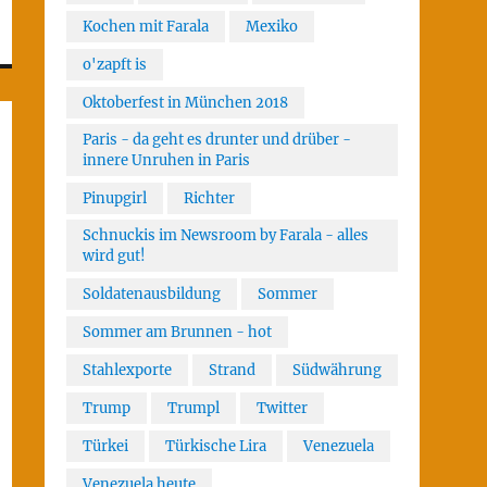
Kochen mit Farala
Mexiko
o'zapft is
Oktoberfest in München 2018
Paris - da geht es drunter und drüber -
innere Unruhen in Paris
Pinupgirl
Richter
Schnuckis im Newsroom by Farala - alles
wird gut!
Soldatenausbildung
Sommer
Sommer am Brunnen - hot
Stahlexporte
Strand
Südwährung
Trump
Trumpl
Twitter
Türkei
Türkische Lira
Venezuela
Venezuela heute