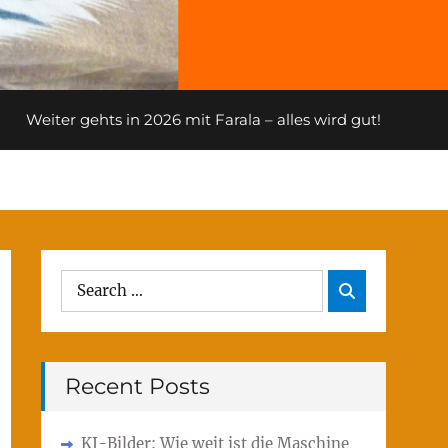
Weiter gehts in 2026 mit Farala – alles wird gut!
Search
Search

for:
Recent Posts
KI-Bilder: Wie weit ist die Maschine