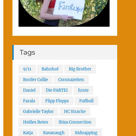
Tags
9/11
Bahnhof
Big Brother
Border Collie
Coronazeiten
Daniel
Die PARTEI
Ernte
Farala
Flipp Flopps
Fußball
Gabrielle Taylor
HC Strache
Heißes Rotes
Ibiza Connection
Katja
Kavanaugh
Kidnapping