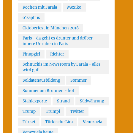
Kochen mit Farala
Mexiko
o'zapft is
Oktoberfest in München 2018
Paris - da geht es drunter und drüber -
innere Unruhen in Paris
Pinupgirl
Richter
Schnuckis im Newsroom by Farala - alles
wird gut!
Soldatenausbildung
Sommer
Sommer am Brunnen - hot
Stahlexporte
Strand
Südwährung
Trump
Trumpl
Twitter
Türkei
Türkische Lira
Venezuela
Venezuela heute