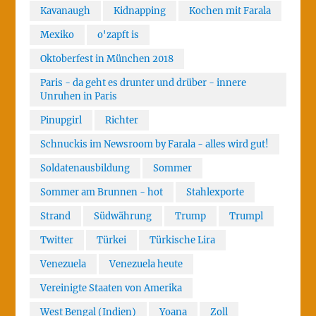
Kavanaugh
Kidnapping
Kochen mit Farala
Mexiko
o'zapft is
Oktoberfest in München 2018
Paris - da geht es drunter und drüber - innere
Unruhen in Paris
Pinupgirl
Richter
Schnuckis im Newsroom by Farala - alles wird gut!
Soldatenausbildung
Sommer
Sommer am Brunnen - hot
Stahlexporte
Strand
Südwährung
Trump
Trumpl
Twitter
Türkei
Türkische Lira
Venezuela
Venezuela heute
Vereinigte Staaten von Amerika
West Bengal (Indien)
Yoana
Zoll