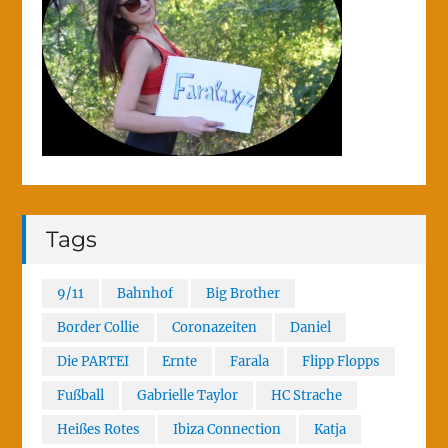
Tags
9/11
Bahnhof
Big Brother
Border Collie
Coronazeiten
Daniel
Die PARTEI
Ernte
Farala
Flipp Flopps
Fußball
Gabrielle Taylor
HC Strache
Heißes Rotes
Ibiza Connection
Katja