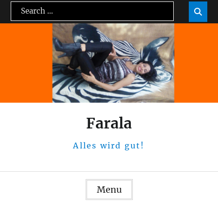
Skip
Search
Sea

to
for:
content
Farala
Alles wird gut!
Menu