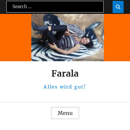
Skip
Search
Sea

to
for:
content
Farala
Alles wird gut!
Menu