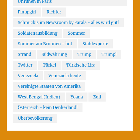
Unruhen in Paris
Pinupgirl
Richter
Schnuckis im Newsroom by Farala - alles wird gut!
Soldatenausbildung
Sommer
Sommer am Brunnen - hot
Stahlexporte
Strand
Südwährung
Trump
Trumpl
Twitter
Türkei
Türkische Lira
Venezuela
Venezuela heute
Vereinigte Staaten von Amerika
West Bengal (Indien)
Yoana
Zoll
Österreich - kein Denkerland!
Überbevölkerung