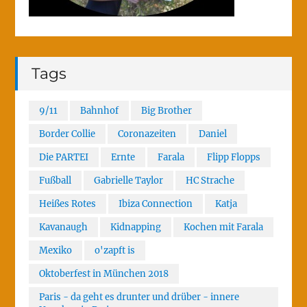
Tags
9/11
Bahnhof
Big Brother
Border Collie
Coronazeiten
Daniel
Die PARTEI
Ernte
Farala
Flipp Flopps
Fußball
Gabrielle Taylor
HC Strache
Heißes Rotes
Ibiza Connection
Katja
Kavanaugh
Kidnapping
Kochen mit Farala
Mexiko
o'zapft is
Oktoberfest in München 2018
Paris - da geht es drunter und drüber - innere