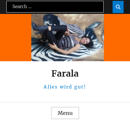
Skip
Search
Sea

to
for:
content
Farala
Alles wird gut!
Menu