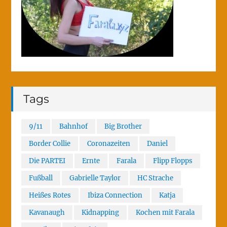
Tags
9/11
Bahnhof
Big Brother
Border Collie
Coronazeiten
Daniel
Die PARTEI
Ernte
Farala
Flipp Flopps
Fußball
Gabrielle Taylor
HC Strache
Heißes Rotes
Ibiza Connection
Katja
Kavanaugh
Kidnapping
Kochen mit Farala