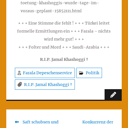
toetung-khashoggis-wurde-tage-im-
voraus-geplant-15852111.html
+ + + Eine Stimme die fehlt ! + + + Türkei leitet
formelle Ermittlungen ein + + + Farala – nichts
wird mehr gut! + + +
+ + + Folter und Mord + + + Saudi-Arabia + + +
R.I.P. Jamal Khashoggi †
Farala Depeschenservice
Politik
R.I.P. Jamal Khashoggi †
Previous
Next
Saft schubsen und
Konkurrenz der
Post