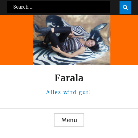
Skip
Search
Sea

to
for:
content
Farala
Alles wird gut!
Menu