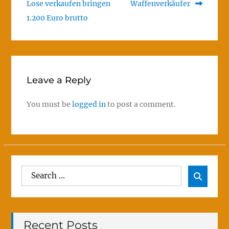
post:
post:
Lose verkaufen bringen
Waffenverkäufer
navigation
1.200 Euro brutto
Leave a Reply
You must be
logged in
to post a comment.
Search
Sear

for:
Recent Posts