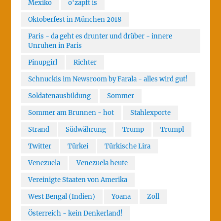
Mexiko
o'zapft is
Oktoberfest in München 2018
Paris - da geht es drunter und drüber - innere
Unruhen in Paris
Pinupgirl
Richter
Schnuckis im Newsroom by Farala - alles wird gut!
Soldatenausbildung
Sommer
Sommer am Brunnen - hot
Stahlexporte
Strand
Südwährung
Trump
Trumpl
Twitter
Türkei
Türkische Lira
Venezuela
Venezuela heute
Vereinigte Staaten von Amerika
West Bengal (Indien)
Yoana
Zoll
Österreich - kein Denkerland!