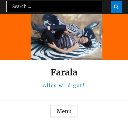
Skip
Search
Sea

to
for:
content
Farala
Alles wird gut!
Menu