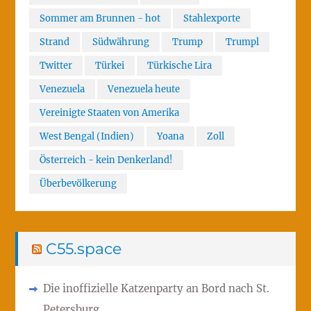
Sommer am Brunnen - hot
Stahlexporte
Strand
Südwährung
Trump
Trumpl
Twitter
Türkei
Türkische Lira
Venezuela
Venezuela heute
Vereinigte Staaten von Amerika
West Bengal (Indien)
Yoana
Zoll
Österreich - kein Denkerland!
Überbevölkerung
C55.space
Die inoffizielle Katzenparty an Bord nach St.
Petersburg