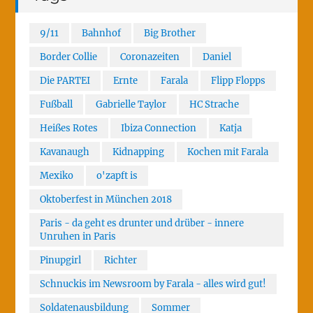
9/11
Bahnhof
Big Brother
Border Collie
Coronazeiten
Daniel
Die PARTEI
Ernte
Farala
Flipp Flopps
Fußball
Gabrielle Taylor
HC Strache
Heißes Rotes
Ibiza Connection
Katja
Kavanaugh
Kidnapping
Kochen mit Farala
Mexiko
o'zapft is
Oktoberfest in München 2018
Paris - da geht es drunter und drüber - innere
Unruhen in Paris
Pinupgirl
Richter
Schnuckis im Newsroom by Farala - alles wird gut!
Soldatenausbildung
Sommer