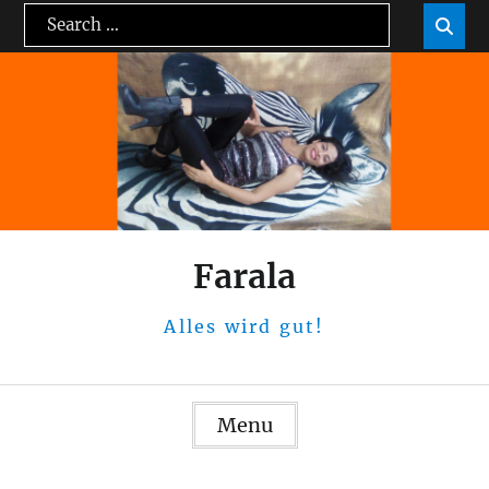
Skip
Search
Sea

to
for:
content
Farala
Alles wird gut!
Menu