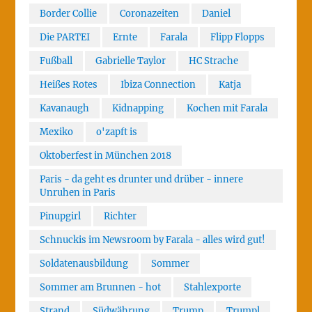
Border Collie
Coronazeiten
Daniel
Die PARTEI
Ernte
Farala
Flipp Flopps
Fußball
Gabrielle Taylor
HC Strache
Heißes Rotes
Ibiza Connection
Katja
Kavanaugh
Kidnapping
Kochen mit Farala
Mexiko
o'zapft is
Oktoberfest in München 2018
Paris - da geht es drunter und drüber - innere
Unruhen in Paris
Pinupgirl
Richter
Schnuckis im Newsroom by Farala - alles wird gut!
Soldatenausbildung
Sommer
Sommer am Brunnen - hot
Stahlexporte
Strand
Südwährung
Trump
Trumpl