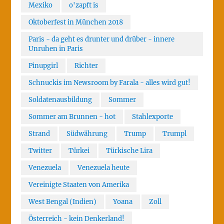
Mexiko
o'zapft is
Oktoberfest in München 2018
Paris - da geht es drunter und drüber - innere
Unruhen in Paris
Pinupgirl
Richter
Schnuckis im Newsroom by Farala - alles wird gut!
Soldatenausbildung
Sommer
Sommer am Brunnen - hot
Stahlexporte
Strand
Südwährung
Trump
Trumpl
Twitter
Türkei
Türkische Lira
Venezuela
Venezuela heute
Vereinigte Staaten von Amerika
West Bengal (Indien)
Yoana
Zoll
Österreich - kein Denkerland!