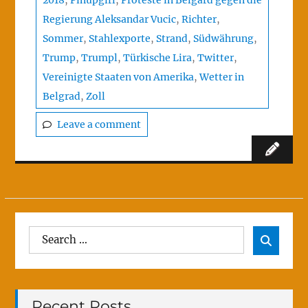
2018
,
Pinupgirl
,
Proteste in Belgard gegen die
Regierung Aleksandar Vucic
,
Richter
,
Sommer
,
Stahlexporte
,
Strand
,
Südwährung
,
Trump
,
Trumpl
,
Türkische Lira
,
Twitter
,
Vereinigte Staaten von Amerika
,
Wetter in
Belgrad
,
Zoll
Leave a comment
Search
Sear

for:
Recent Posts