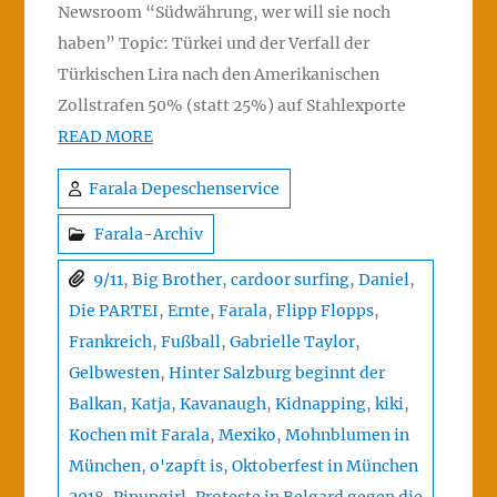
Newsroom “Südwährung, wer will sie noch
haben” Topic: Türkei und der Verfall der
Türkischen Lira nach den Amerikanischen
Zollstrafen 50% (statt 25%) auf Stahlexporte
READ MORE
Farala Depeschenservice
Farala-Archiv
9/11
,
Big Brother
,
cardoor surfing
,
Daniel
,
Die PARTEI
,
Ernte
,
Farala
,
Flipp Flopps
,
Frankreich
,
Fußball
,
Gabrielle Taylor
,
Gelbwesten
,
Hinter Salzburg beginnt der
Balkan
,
Katja
,
Kavanaugh
,
Kidnapping
,
kiki
,
Kochen mit Farala
,
Mexiko
,
Mohnblumen in
München
,
o'zapft is
,
Oktoberfest in München