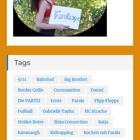
Tags
9/11
Bahnhof
Big Brother
Border Collie
Coronazeiten
Daniel
Die PARTEI
Ernte
Farala
Flipp Flopps
Fußball
Gabrielle Taylor
HC Strache
Heißes Rotes
Ibiza Connection
Katja
Kavanaugh
Kidnapping
Kochen mit Farala