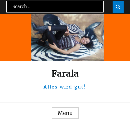
Skip
Search
Sea

to
for:
content
Farala
Alles wird gut!
Menu