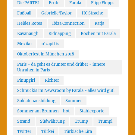
Die PARTEI
Ernte
Farala
Flipp Flopps
Fußball
Gabrielle Taylor
HC Strache
Heißes Rotes
Ibiza Connection
Katja
Kavanaugh
Kidnapping
Kochen mit Farala
Mexiko
o'zapft is
Oktoberfest in München 2018
Paris - da geht es drunter und drüber - innere
Unruhen in Paris
Pinupgirl
Richter
Schnuckis im Newsroom by Farala - alles wird gut!
Soldatenausbildung
Sommer
Sommer am Brunnen - hot
Stahlexporte
Strand
Südwährung
Trump
Trumpl
Twitter
Türkei
Türkische Lira