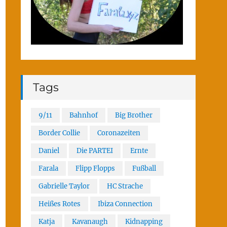
Tags
9/11
Bahnhof
Big Brother
Border Collie
Coronazeiten
Daniel
Die PARTEI
Ernte
Farala
Flipp Flopps
Fußball
Gabrielle Taylor
HC Strache
Heißes Rotes
Ibiza Connection
Katja
Kavanaugh
Kidnapping