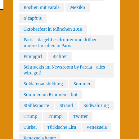
Kochen mit Farala
Mexiko
o'zapft is
Oktoberfest in München 2018
Paris - da geht es drunter und drüber -
innere Unruhen in Paris
Pinupgirl
Richter
Schnuckis im Newsroom by Farala - alles
wird gut!
Soldatenausbildung
Sommer
Sommer am Brunnen - hot
Stahlexporte
Strand
Südwährung
Trump
Trumpl
Twitter
Türkei
Türkische Lira
Venezuela
Venezuela heute