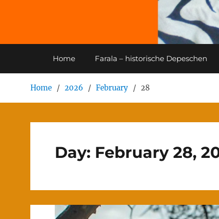
Home
Farala – historische Depeschen
Home
2026
February
28
Day:
February 28, 2