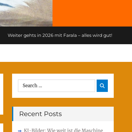
Weiter gehts in 2026 mit Farala – alles wird gut!
Search
Search

for:
Recent Posts
KI-Bilder: Wie weit ist die Maschine