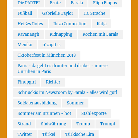
Die PARTEI
Ernte
Farala
Flipp Flopps
Fußball
Gabrielle Taylor
HC Strache
Heißes Rotes
Ibiza Connection
Katja
Kavanaugh
Kidnapping
Kochen mit Farala
Mexiko
o'zapft is
Oktoberfest in München 2018
Paris - da geht es drunter und drüber - innere
Unruhen in Paris
Pinupgirl
Richter
Schnuckis im Newsroom by Farala - alles wird gut!
Soldatenausbildung
Sommer
Sommer am Brunnen - hot
Stahlexporte
Strand
Südwährung
Trump
Trumpl
Twitter
Türkei
Türkische Lira