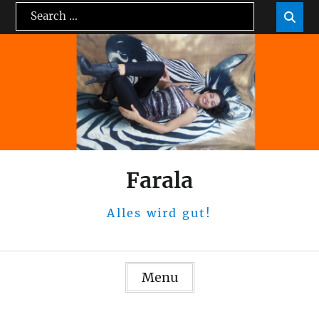
Skip
Search
Sea

to
for:
content
Farala
Alles wird gut!
Menu